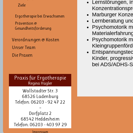
Lernstörungen, i
Ziele
Konzentrationsp
Marburger Konze
Ergotherapie bei Erwachsenen
Lernberatung und
Prävention &
Psychomotorik m
Gesundheitsförderung
Materialerfahrun
Psychomotorik mi
Verordnungen & Kosten
Kleingruppenför
Unser Team
Entspannungstech
Die Praxen
Kinder, progress
bei ADS/ADHS-S
Praxis für Ergotherapie
Regina Hügler
Wallstadter Str. 3
68526 Ladenburg
Telefon: 06203 - 92 47 22
–
Dorfplatz 2
68542 Heddesheim
Telefon: 06203 - 403 97 29
Impressum